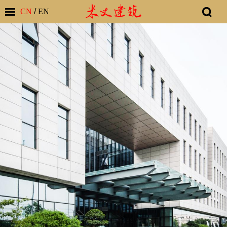
CN
/
EN